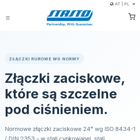
Przejdź do zawartości
AT
|
PL
ZŁĄCZKI RUROWE WG NORMY
Złączki zaciskowe,
które są szczelne
pod ciśnieniem.
Normowe złączki zaciskowe 24° wg ISO 8434-1
/ DIN 2353 – w stali cynkowanej, stali