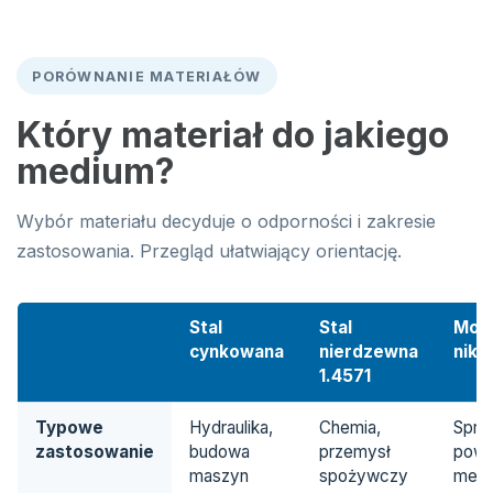
PORÓWNANIE MATERIAŁÓW
Który materiał do jakiego
medium?
Wybór materiału decyduje o odporności i zakresie
zastosowania. Przegląd ułatwiający orientację.
Stal
Stal
Mos
cynkowana
nierdzewna
nikl
1.4571
Typowe
Hydraulika,
Chemia,
Sprę
zastosowanie
budowa
przemysł
powi
maszyn
spożywczy
medi