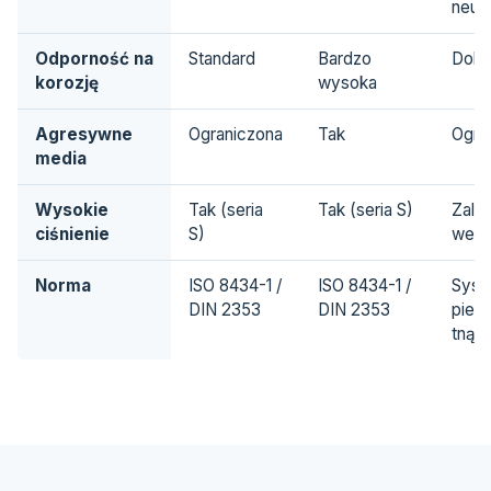
neutr
Odporność na
Standard
Bardzo
Dobr
korozję
wysoka
Agresywne
Ograniczona
Tak
Ogra
media
Wysokie
Tak (seria
Tak (seria S)
Zale
ciśnienie
S)
wersj
Norma
ISO 8434-1 /
ISO 8434-1 /
Syst
DIN 2353
DIN 2353
pier
tnąc