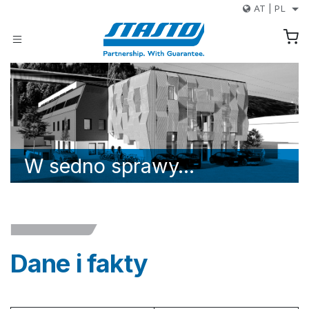
Przejdź do zawartości
AT
|
PL
W sedno sprawy…
Dane i fakty