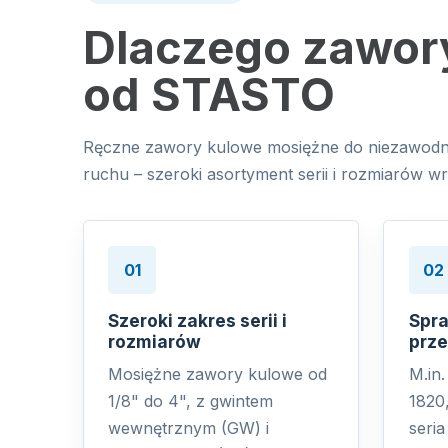
Dlaczego zawor
od STASTO
Ręczne zawory kulowe mosiężne do niezawodneg
ruchu – szeroki asortyment serii i rozmiarów w
01
02
Szeroki zakres serii i
Spra
rozmiarów
prz
Mosiężne zawory kulowe od
M.in.
1/8" do 4", z gwintem
1820
wewnętrznym (GW) i
seri