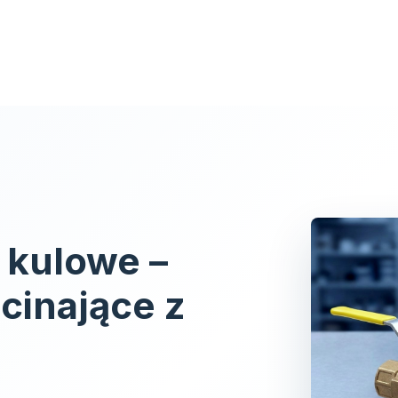
łówna
O nas
Spółka
Produkty
Usług
 kulowe –
cinające z