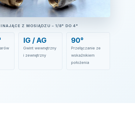
NAJĄCE Z MOSIĄDZU – 1/8" DO 4"
"
IG / AG
90°
iarów
Gwint wewnętrzny
Przełączanie ze
i zewnętrzny
wskaźnikiem
położenia