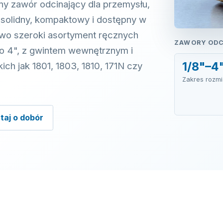
y zawór odcinający dla przemysłu,
: solidny, kompaktowy i dostępny w
wo szeroki asortyment ręcznych
ZAWORY ODCI
o 4", z gwintem wewnętrznym i
1/8"–4
ch jak 1801, 1803, 1810, 171N czy
Zakres rozm
taj o dobór