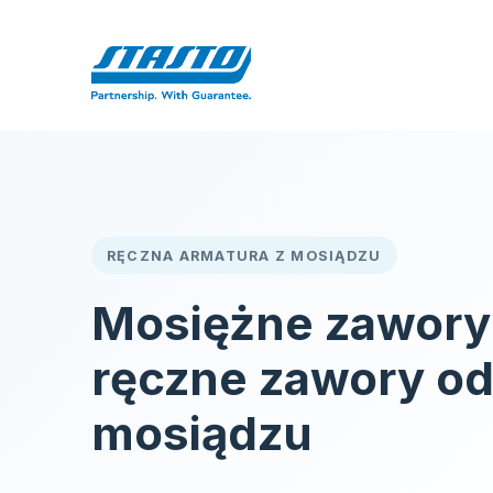
Przejdź do zawartości
Strona g
RĘCZNA ARMATURA Z MOSIĄDZU
Mosiężne zawory
ręczne zawory od
mosiądzu