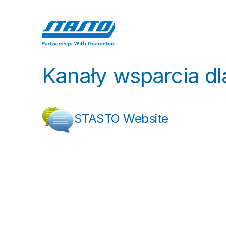
Przejdź do zawartości
Strona g
Kanały wsparcia dl
STASTO Website