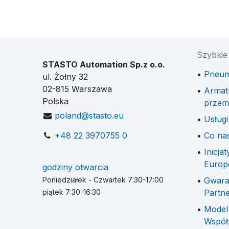
Szybkie 
STASTO Automation Sp.z o.o.
Pneum
ul. Żołny 32
02-815 Warszawa
Armat
Polska
przem
poland@stasto.eu
Usługi
+48 22 3970755 0
Co na
Inicja
Europ
godziny otwarcia
Poniedziałek - Czwartek 7:30-17:00
Gwara
piątek 7:30-16:30
Partn
Model
Współ