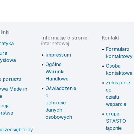
linki
Informacje o stronie
Kontakt
atyka
internetowej
Formularz
ura
Impressum
kontaktowy
ysłowa
Ogólne
Osoba
Warunki
kontaktowa
Handlowe
s porusza
Zgłoszenie
Oświadczenie
tywa Made in
do
o
e
działu
ochronie
wsparcia
ncja
danych
erstwa
grupa
osobowych
STASTO
łącznie
przedsiębiorcy