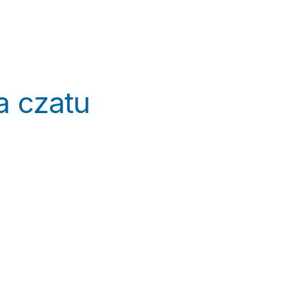
łówna
O nas
Spółka
Produkty
Usług
a czatu